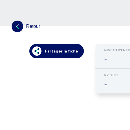
Retour
NIVEAU D'ENT
Partager la fiche
-
RYTHME
-