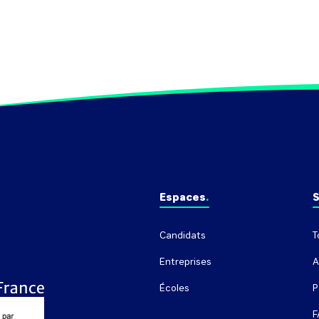
Espaces
S
Candidats
T
Entreprises
A
Écoles
P
F