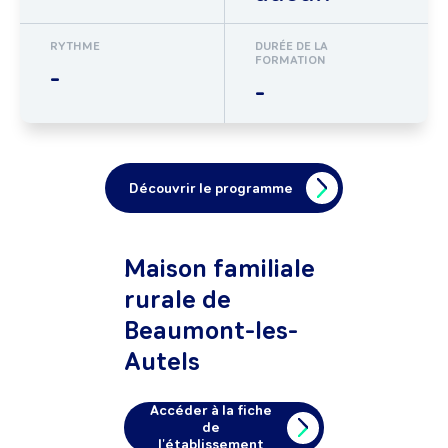
RYTHME
DURÉE DE LA
FORMATION
-
-
Découvrir le programme
Maison familiale
rurale de
Beaumont-les-
Autels
Accéder à la fiche
de
l'établissement