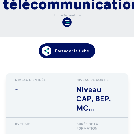
télécommunicatio
Fiche formation
Partager la fiche
NIVEAU D'ENTRÉE
NIVEAU DE SORTIE
-
Niveau
CAP, BEP,
MC...
RYTHME
DURÉE DE LA
FORMATION
-