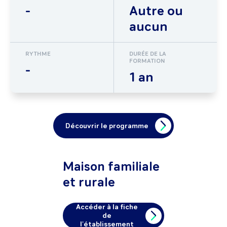
-
Autre ou
aucun
RYTHME
DURÉE DE LA
FORMATION
-
1 an
Découvrir le programme
Maison familiale
et rurale
Accéder à la fiche
de
l'établissement