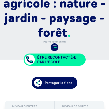
agricole : nature -
jardin - paysage -
forêt
Fiche formation
ÊTRE RECONTACTÉ•E
PAR L'ÉCOLE
Partager la fiche
NIVEAU D'ENTRÉE
NIVEAU DE SORTIE