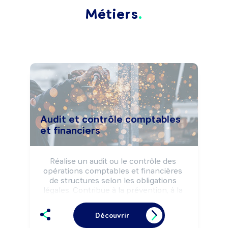
Métiers
Audit et contrôle comptables
et financiers
Réalise un audit ou le contrôle des 
opérations comptables et financières 
de structures selon les obligations 
légales. Contribue à la prévention, à la 
maîtrise des risques financiers de 
structures et à la recherche des 
Découvrir
irrégularités éventuelles. Peut apporter 