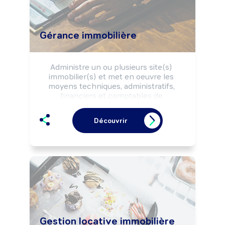
Gérance immobilière
Administre un ou plusieurs site(s) 
immobilier(s) et met en oeuvre les 
moyens techniques, administratifs, 
financiers et comptables de 
conservation ou d'amélioration du 
patrimoine immobilier selon la 
Découvrir
réglementation.

Peut coordonner une équipe, diriger 
une structure.
Gestion locative immobilière