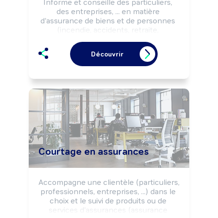
Informe et conseille des particuliers, 
des entreprises, ... en matière 
d'assurance de biens et de personnes 
(incendie, accidents, retraite, 
prévoyance, ...). Procède à la vente de 
produits et services selon la politique 
Découvrir
commerciale de l'établissement et la 
réglementation de l'assurance. Peut 
réaliser le montage technique (projet 
de tarification, ...) et administratif des 
contrats. Peut promouvoir des produits 
et services bancaires.
Courtage en assurances
Accompagne une clientèle (particuliers, 
professionnels, entreprises, ...) dans le 
choix et le suivi de produits ou de 
services d'assurances (assurance 