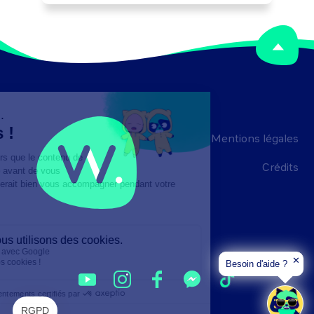
et contrôler leur encaissement.

Peut gérer des litiges et contentieux.
Mentions légales
Crédits
✕
Besoin d'aide ?