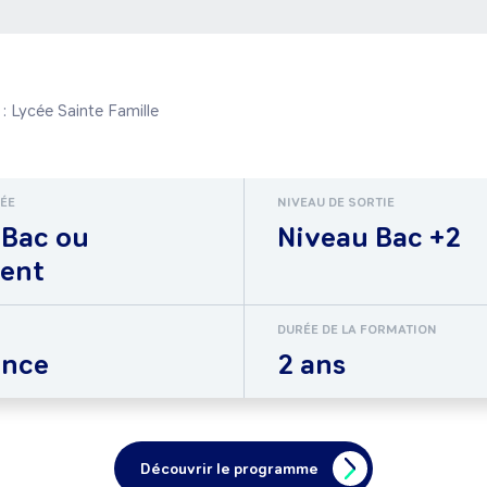
: Lycée Sainte Famille 
RÉE
NIVEAU DE SORTIE
 Bac ou
Niveau Bac +2
lent
DURÉE DE LA FORMATION
ance
2 ans
Découvrir le programme