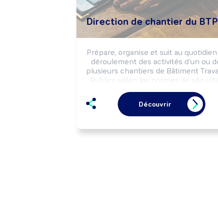
Direction de chantier du BTP
Prépare, organise et suit au quotidien 
déroulement des activités d'un ou de
plusieurs chantiers de Bâtiment Trava
Publics selon les normes de sécurité.
Coordonne les interventions des 
équipes internes et externes à 
Découvrir
l'entreprise selon les impératifs de 
délais.