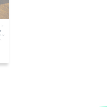
le 
 
ux 
 