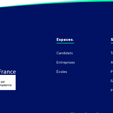
Espaces
S
Candidats
T
Entreprises
A
Écoles
P
F
P