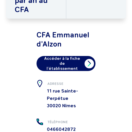
par an au
CFA
CFA Emmanuel
d'Alzon
Accéder à la fiche
de
l'établissement
ADRESSE
11 rue Sainte-
Perpétue
30020
Nîmes
TÉLÉPHONE
0466042872