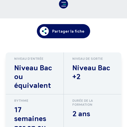
Partager la fiche
NIVEAU D'ENTRÉE
NIVEAU DE SORTIE
Niveau Bac
Niveau Bac
ou
+2
équivalent
RYTHME
DURÉE DE LA
FORMATION
17
2 ans
semaines