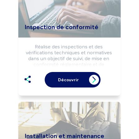
Inspection de conformité
Réalise des inspections et des 
vérifications techniques et normatives 
dans un objectif de suivi, de mise en 
conformité réglementaire et de 
fiabilisation des équipements, matériels, 
installations industrielles et bâtiments 
Découvrir
recevant du public.

Peut coordonner une équipe.
Installation et maintenance