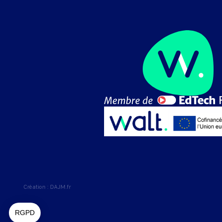
Création :
DAJM.fr