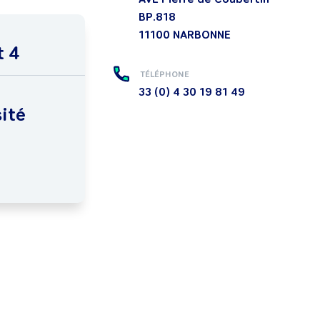
BP.818
11100
NARBONNE
t 4
TÉLÉPHONE
33 (0) 4 30 19 81 49
ité