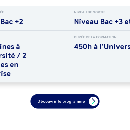
RÉE
NIVEAU DE SORTIE
 Bac +2
Niveau Bac +3 e
DURÉE DE LA FORMATION
ines à
450h à l'Univers
rsité / 2
es en
ise
Découvrir le programme