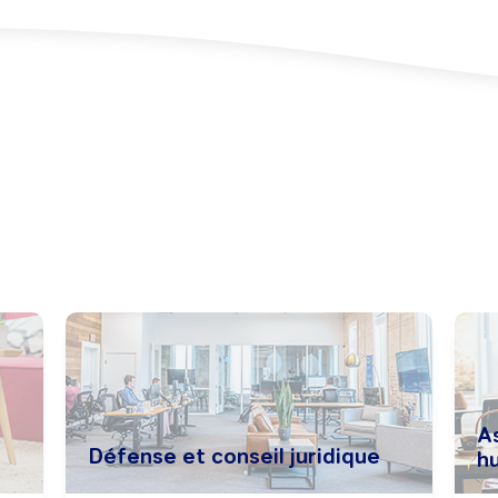
A
Défense et conseil juridique
h