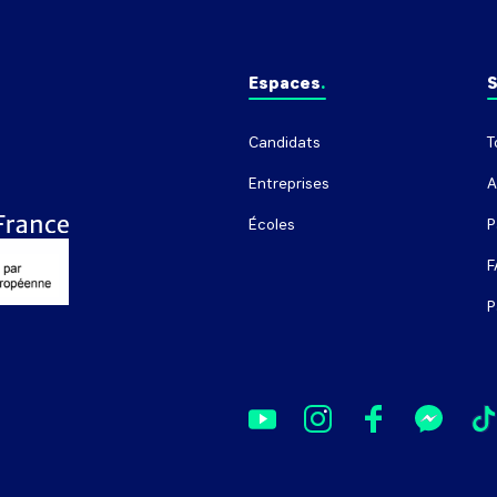
Espaces
S
Candidats
T
Entreprises
A
Écoles
P
F
P