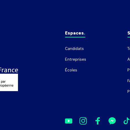
Espaces
S
Candidats
T
Entreprises
A
Écoles
P
F
P