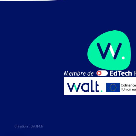
Création :
DAJM.fr