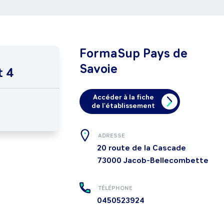
FormaSup Pays de
Savoie
t 4
Accéder à la fiche
de l'établissement
ADRESSE
20 route de la Cascade
73000
Jacob-Bellecombette
TÉLÉPHONE
0450523924