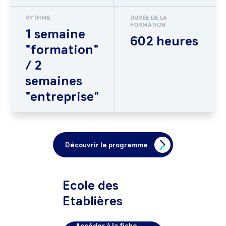
RYTHME
DURÉE DE LA
FORMATION
1 semaine
602 heures
"formation"
/ 2
semaines
"entreprise"
Découvrir le programme
Ecole des
Etablières
Accéder à la fiche