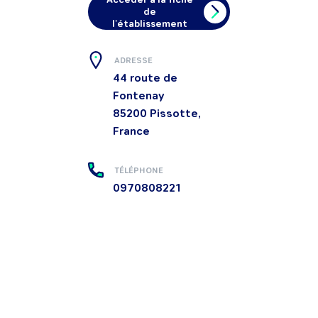
de
l'établissement
ADRESSE
44 route de
Fontenay
85200
Pissotte,
France
TÉLÉPHONE
0970808221