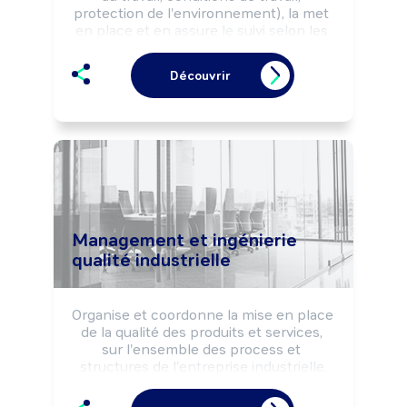
protection de l'environnement), la met 
en place et en assure le suivi selon les 
normes et la réglementation Hygiène, 
Sécurité et Environnement.

Découvrir
Peut coordonner une équipe.

Peut diriger un service.
Management et ingénierie
qualité industrielle
Organise et coordonne la mise en place 
de la qualité des produits et services, 
sur l'ensemble des process et 
structures de l'entreprise industrielle.

Conçoit et met en oeuvre des 
méthodes et outils à disposition des 