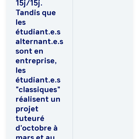
15j/15j.
Tandis que
les
étudiant.e.s
alternant.e.s
sont en
entreprise,
les
étudiant.e.s
"classiques"
réalisent un
projet
tuteuré
d'octobre à
mars et au