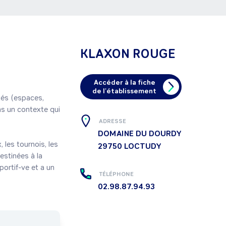
KLAXON ROUGE
Accéder à la fiche
de l'établissement
tés (espaces, 
s un contexte qui 
ADRESSE
DOMAINE DU DOURDY
 les tournois, les 
29750
LOCTUDY
stinées à la 
ortif-ve et a un 
TÉLÉPHONE
02.98.87.94.93