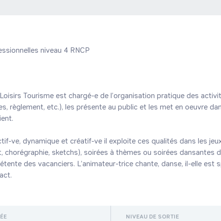
fessionnelles niveau 4 RNCP

Loisirs Tourisme est chargé-e de l’organisation pratique des activi
, règlement, etc.), les présente au public et les met en oeuvre dan
ent.

tif-ve, dynamique et créatif-ve il exploite ces qualités dans les jeux,
, chorégraphie, sketchs), soirées à thèmes ou soirées dansantes de
détente des vacanciers. L’animateur-trice chante, danse, il-elle est sp
RÉE
NIVEAU DE SORTIE