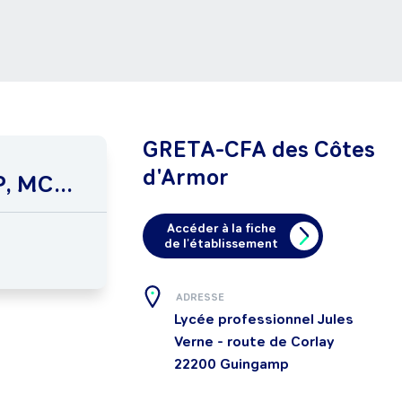
GRETA-CFA des Côtes
d'Armor
, MC...
Accéder à la fiche
de l'établissement
ADRESSE
Lycée professionnel Jules
Verne - route de Corlay
22200
Guingamp