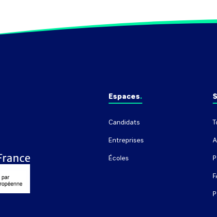
Espaces
S
Candidats
T
Entreprises
A
Écoles
P
F
P