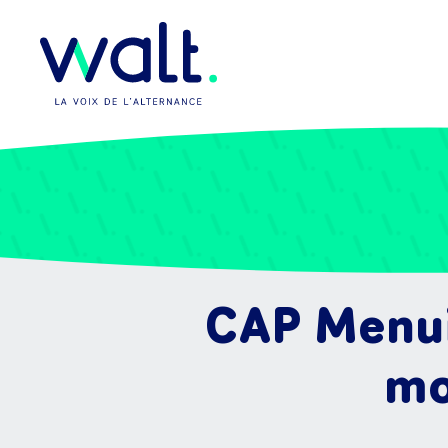
CAP Menui
mo