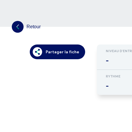
Retour
NIVEAU D'ENT
Partager la fiche
-
RYTHME
-