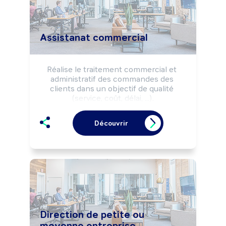
Assistanat commercial
Réalise le traitement commercial et 
administratif des commandes des 
clients dans un objectif de qualité 
(service, coût, délai, ...).

Communique à la clientèle des 
informations techniques sur les 
Découvrir
produits/services de l'entreprise.

Peut prospecter la clientèle et vendre 
des produits/services.
Direction de petite ou
moyenne entreprise