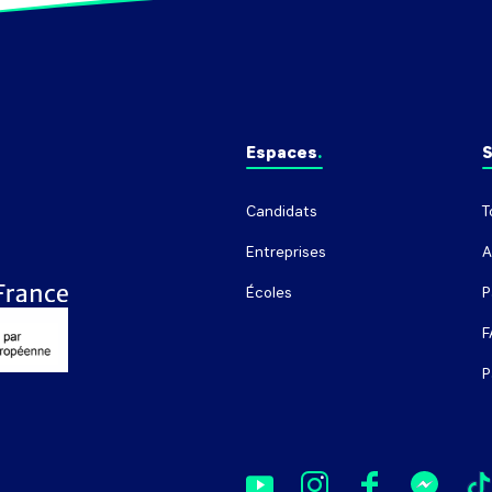
Espaces
S
Candidats
T
Entreprises
A
Écoles
P
F
P