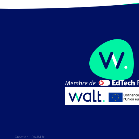
Création :
DAJM.fr