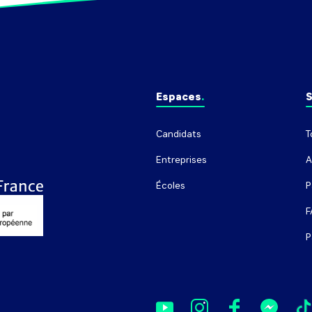
Espaces
S
Candidats
T
Entreprises
A
Écoles
P
F
P