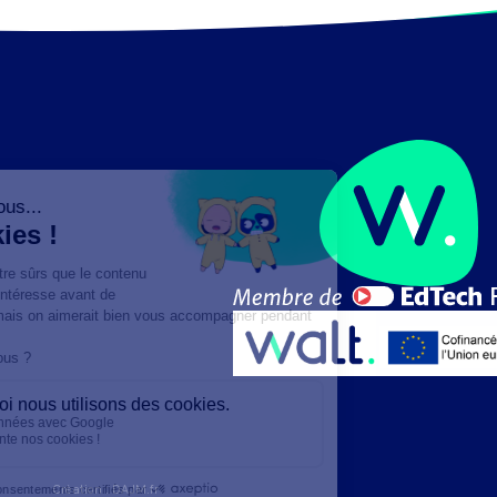
Création :
DAJM.fr