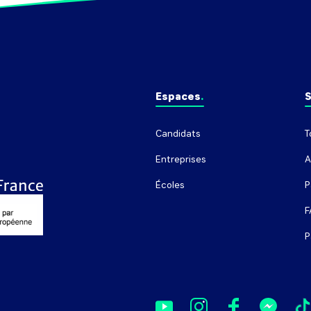
Espaces
S
Candidats
T
Entreprises
A
Écoles
P
F
P