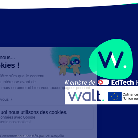
Création :
DAJM.fr