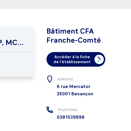
Bâtiment CFA
Franche-Comté
, MC...
Accéder à la fiche
de l'établissement
ADRESSE
6 rue Mercator
25001
Besançon
TÉLÉPHONE
0381539898