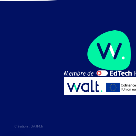
Création :
DAJM.fr