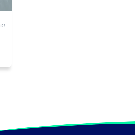
ts 
 
é.