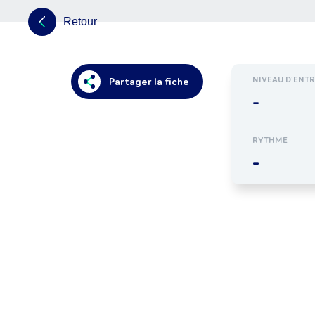
Retour
NIVEAU D'ENT
Partager la fiche
-
RYTHME
-