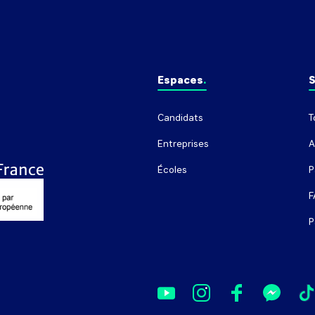
Espaces
S
Candidats
T
Entreprises
A
Écoles
P
F
P