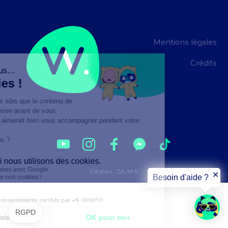
Mentions légales
Crédits
Création :
DAJM.fr
✕
Besoin d'aide ?