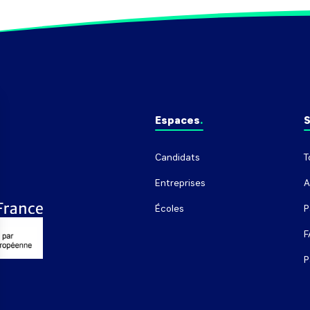
Espaces
S
Candidats
T
Entreprises
A
Écoles
P
F
P