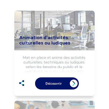
Animation d'activités
culturelles ou ludiques
Met en place et anime des activités 
culturelles, techniques ou ludiques 
selon les besoins du public et la 
spécificité de la structure (centre 
socioculturel, séjour de vacances, 
maison de retraite, ...).

Découvrir
Peut animer un espace multimédia.

Peut coordonner l'activité d'une équipe.