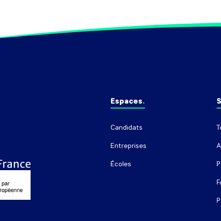
Espaces
S
Candidats
T
Entreprises
A
Écoles
P
F
P