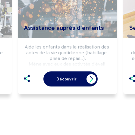
Assistance auprès d'enfants
S
Aide les enfants dans la réalisation des 
e 
actes de la vie quotidienne (habillage, 
do
prise de repas...).

s
Mène avec eux des activités d'éveil 
(jeux, apprentissage de la vie 
collective...).

ne
Découvrir
Peut effectuer l'entretien du cadre de 
vie des enfants.
au
Pe