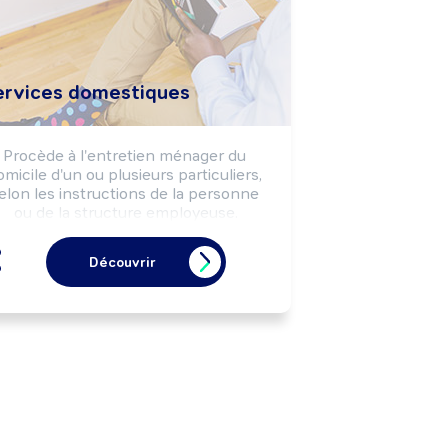
ervices domestiques
Procède à l'entretien ménager du 
micile d'un ou plusieurs particuliers, 
elon les instructions de la personne 
ou de la structure employeuse.

Peut effectuer des travaux de grand 
ttoyage occasionnels ou des activités 
Découvrir
de services et d'accompagnement 
près de publics (enfants, personnes 
âgées, ...).

ut coordonner l'activité du personnel 
de maison.