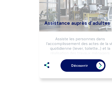
Assistance auprès d'adultes
Assiste les personnes dans 
l'accomplissement des actes de la vi
quotidienne (lever, toilette...) et la 
réalisation des travaux ménagers 
(cuisine, ménage, courses...) afin de 
maintenir leur autonomie.
Découvrir