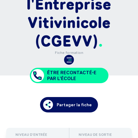
l'Entreprise
Vitivinicole
(CGEVV)
Fiche formation
ÊTRE RECONTACTÉ•E
PAR L'ÉCOLE
Partager la fiche
NIVEAU D'ENTRÉE
NIVEAU DE SORTIE