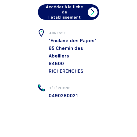
Accéder à la fiche
de
l'établissement
ADRESSE
"Enclave des Papes"
85 Chemin des
Abeillers
84600
RICHERENCHES
TÉLÉPHONE
0490280021