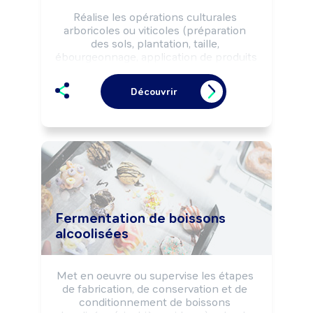
Réalise les opérations culturales 
arboricoles ou viticoles (préparation 
des sols, plantation, taille, 
ébourgeonnage, application de produits 
phytosanitaires, récolte, ...) selon les 
objectifs de production (quantité, 
Découvrir
qualité, variétés, ...) et selon les règles 
d'hygiène, de sécurité et les normes 
environnementales.

Peut réaliser les opérations de 
transformation, de conditionnement ou 
de commercialisation des produits.

Peut coordonner une équipe ou diriger 
une exploitation arboricole ou viticole.
Fermentation de boissons
alcoolisées
Met en oeuvre ou supervise les étapes 
de fabrication, de conservation et de 
conditionnement de boissons 