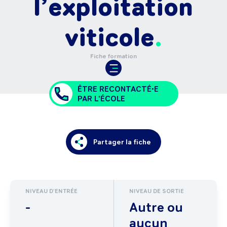
l’exploitation
viticole
Fiche formation
ÊTRE RECONTACTÉ•E
PAR L'ÉCOLE
Partager la fiche
NIVEAU D'ENTRÉE
NIVEAU DE SORTIE
-
Autre ou
aucun