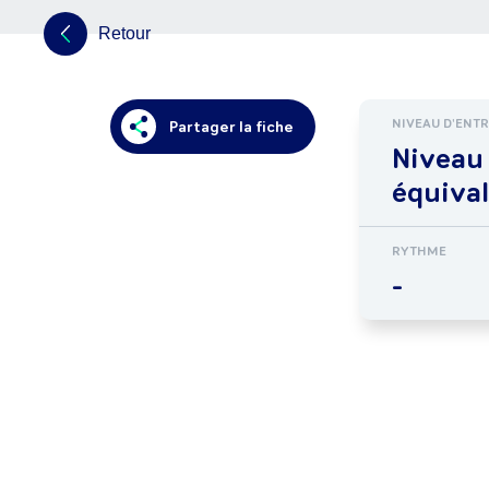
Retour
NIVEAU D'ENT
Partager la fiche
Niveau
équiva
RYTHME
-