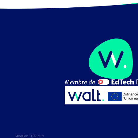
Création :
DAJM.fr