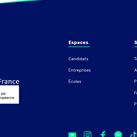
Espaces
S
Candidats
T
Entreprises
A
Écoles
P
F
P