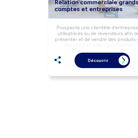
Relation commerciale grand
comptes et entreprises
Prospecte une clientèle d'entreprise
utilisatrices ou de revendeurs afin de
présenter et de vendre des produits o
des services selon les objectifs 
commerciaux de la structure.

Réalise le suivi commercial de la 
Découvrir
clientèle (opérations de fidélisation,
enquêtes de satisfaction, ...).

Peut coordonner l'activité d'une équip
de vente.