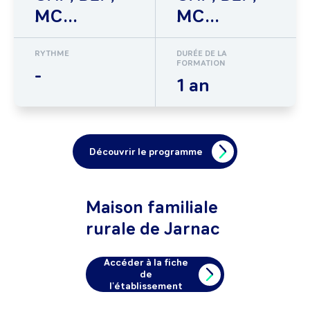
MC...
MC...
RYTHME
DURÉE DE LA
FORMATION
-
1 an
Découvrir le programme
Maison familiale
rurale de Jarnac
Accéder à la fiche
de
l'établissement