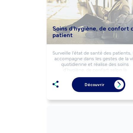
Soins d'hygiène, de confort 
patient
Surveille l'état de santé des patients, l
accompagne dans les gestes de la vi
quotidienne et réalise des soins 
d'hygiène, de confort selon la 
préconisation médicale et les 
consignes du personnel soignant.
Découvrir