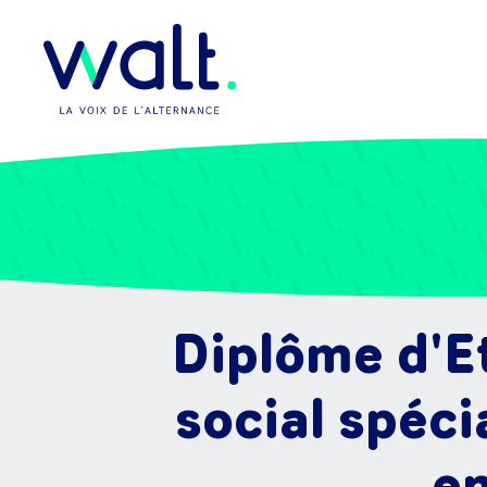
Diplôme d'E
social spéc
en