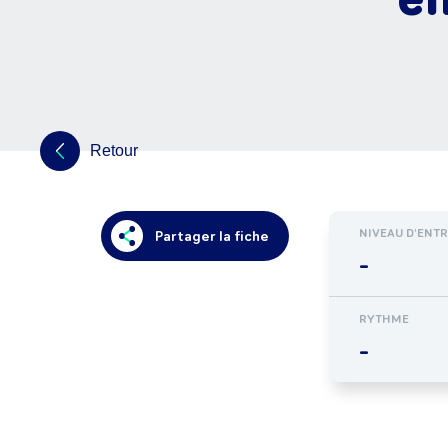
Retour
NIVEAU D'ENT
Partager la fiche
-
RYTHME
-