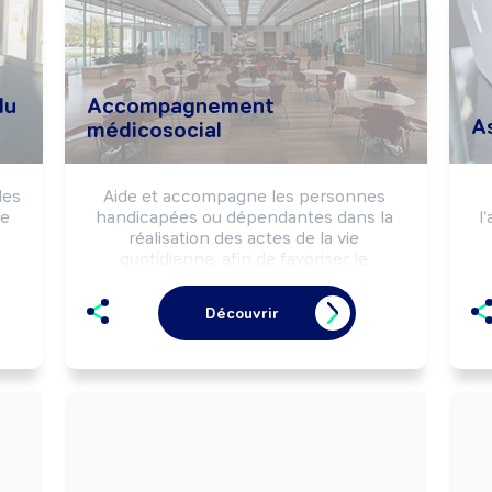
du
Accompagnement
A
médicosocial
es 
Aide et accompagne les personnes 
e 
handicapées ou dépendantes dans la 
l
réalisation des actes de la vie 
quotidienne, afin de favoriser le 
maintien ou le développement de leur 
autonomie.

Découvrir
Peut enseigner les techniques de 
locomotion aux personnes malvoyantes 
ou non-voyantes.