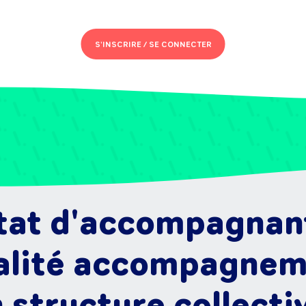
S'INSCRIRE /
SE CONNECTER
tat d'accompagnant
ialité accompagneme
 structure collecti