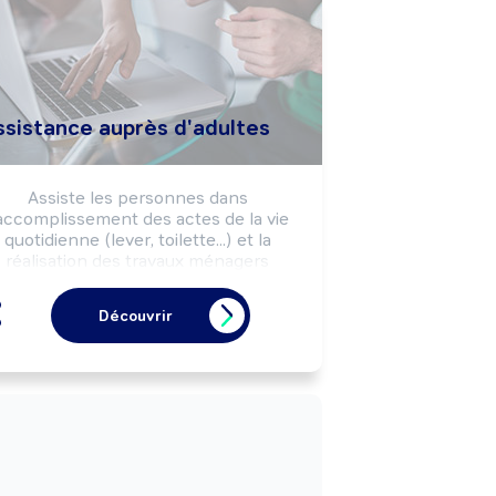
ssistance auprès d'adultes
Assiste les personnes dans 
'accomplissement des actes de la vie 
quotidienne (lever, toilette...) et la 
réalisation des travaux ménagers 
(cuisine, ménage, courses...) afin de 
maintenir leur autonomie.
Découvrir