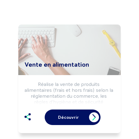
Vente en alimentation
Réalise la vente de produits 
alimentaires (frais et hors frais) selon la 
réglementation du commerce, les 
règles d'hygiène et de sécurité 
alimentaires et les objectifs 
commerciaux de l'enseigne, de 
Découvrir
l'entreprise.

Peut effectuer la préparation (cuisson, 
coupe, réalisation de plateaux, ...) de 
produits frais.