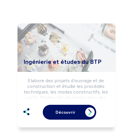
Ingénierie et études du BTP
Elabore des projets d'ouvrage et de 
construction et étudie les procédés 
techniques, les modes constructifs, les 
coûts. Réalise l'étude d'exécution des 
travaux et effectue le suivi technique et 
économique du chantier. Peut 
Découvrir
coordonner une équipe, un projet.