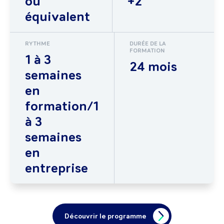
ou
+2
équivalent
RYTHME
DURÉE DE LA
FORMATION
1 à 3
24 mois
semaines
en
formation/1
à 3
semaines
en
entreprise
Découvrir le programme