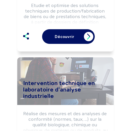
Etudie et optimise des solutions 
techniques de production/fabrication 
de biens ou de prestations techniques, 
à partir de dossiers de définition 
fonctionnels.

Les formalise sous forme de 
Découvrir
documents techniques selon les 
normes réglementaires et les 
impératifs de qualité, coût, délais.

Détermine, et fait évoluer des 
opérations techniques, des pratiques et 
des procédés de réalisation (process et 
produits).
Intervention technique en
laboratoire d'analyse
industrielle
Réalise des mesures et des analyses de 
conformité (normes, taux, ...) sur la 
qualité biologique, chimique ou 
physique, de matières ou de produits, au 