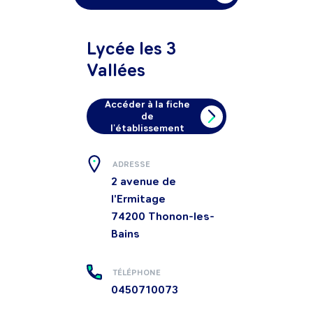
Lycée les 3
Vallées
Accéder à la fiche
de
l'établissement
ADRESSE
2 avenue de
l'Ermitage
74200
Thonon-les-
Bains
TÉLÉPHONE
0450710073