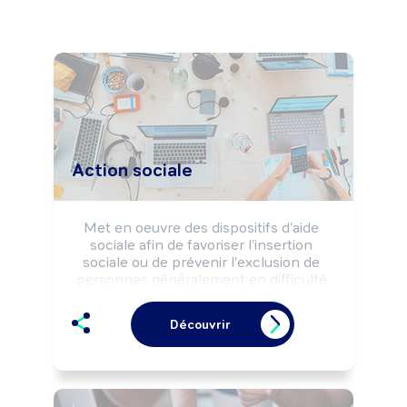
Action sociale
Met en oeuvre des dispositifs d'aide 
sociale afin de favoriser l'insertion 
sociale ou de prévenir l'exclusion de 
personnes généralement en difficulté.

Peut proposer un accompagnement 
éducatif sur la gestion de la vie 
Découvrir
quotidienne à des familles.