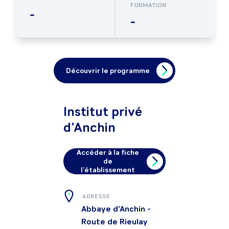
FORMATION
-
-
Découvrir le programme
Institut privé
d'Anchin
Accéder à la fiche
de
l'établissement
ADRESSE
Abbaye d'Anchin -
Route de Rieulay