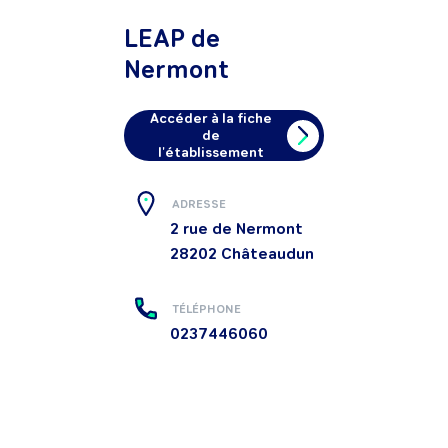
LEAP de
Nermont
Accéder à la fiche
de
l'établissement
ADRESSE
2 rue de Nermont
28202
Châteaudun
TÉLÉPHONE
0237446060