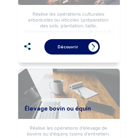
Réalise les opérations culturales 
arboricoles ou viticoles (préparation 
des sols, plantation, taille, 
ébourgeonnage, application de produits 
phytosanitaires, récolte, ...) selon les 
objectifs de production (quantité, 
Découvrir
qualité, variétés, ...) et selon les règles 
d'hygiène, de sécurité et les normes 
environnementales.

Peut réaliser les opérations de 
transformation, de conditionnement ou 
de commercialisation des produits.

Peut coordonner une équipe ou diriger 
une exploitation arboricole ou viticole.
Élevage bovin ou équin
Réalise les opérations d'élevage de 
bovins ou d'équins (soins d'entretien, 