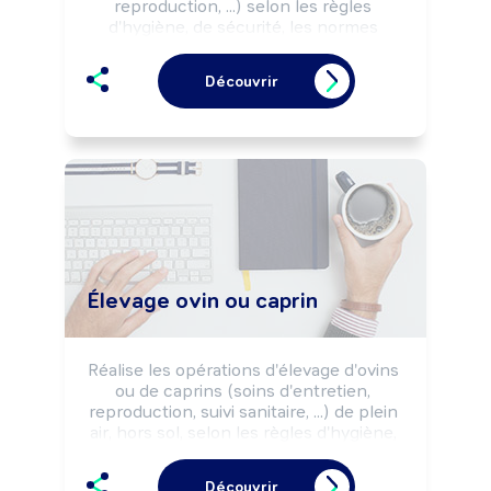
reproduction, ...) selon les règles 
d'hygiène, de sécurité, les normes 
environnementales et les impératifs de 
production (rendement, ...).

Découvrir
Peut cultiver les plantes destinées à 
l'alimentation des animaux (fourrages, 
céréales, ...).

Peut coordonner une équipe et diriger 
un élevage.
Élevage ovin ou caprin
Réalise les opérations d'élevage d'ovins 
ou de caprins (soins d'entretien, 
reproduction, suivi sanitaire, ...) de plein 
air, hors sol, selon les règles d'hygiène, 
de sécurité, les normes 
environnementales et les impératifs de 
Découvrir