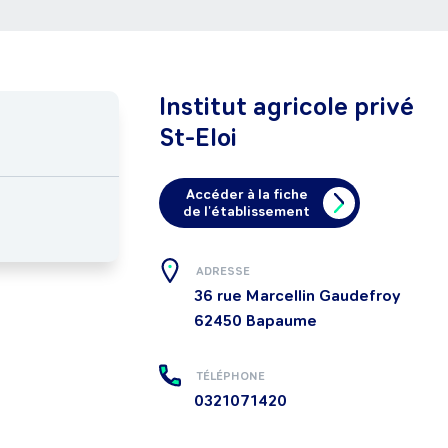
Institut agricole privé
St-Eloi
Accéder à la fiche
de l'établissement
ADRESSE
36 rue Marcellin Gaudefroy
62450
Bapaume
TÉLÉPHONE
0321071420