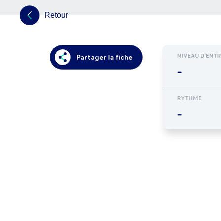
Retour
NIVEAU D'ENT
Partager la fiche
-
RYTHME
-