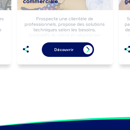
commerciale
g
s 
Prospecte une clientèle de 
S
professionnels, propose des solutions 
pa
 
techniques selon les besoins, 
de
impératifs du client et négocie les 
d
conditions commerciales de la vente. 
Peut coordonner une équipe 
Découvrir
f 
commerciale et animer un réseau de 
n 
commerciaux.
la 


 
ts 