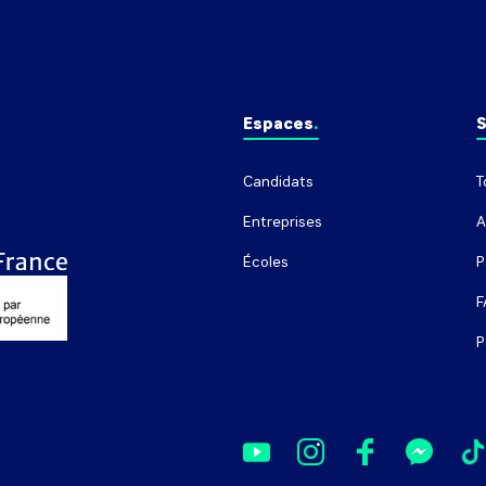
Espaces
S
Candidats
T
Entreprises
A
Écoles
P
F
P