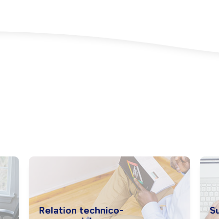
Relation technico-
Su