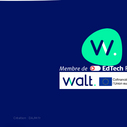
Création :
DAJM.fr