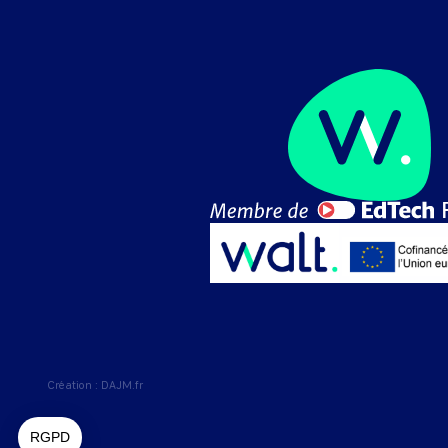
Création :
DAJM.fr