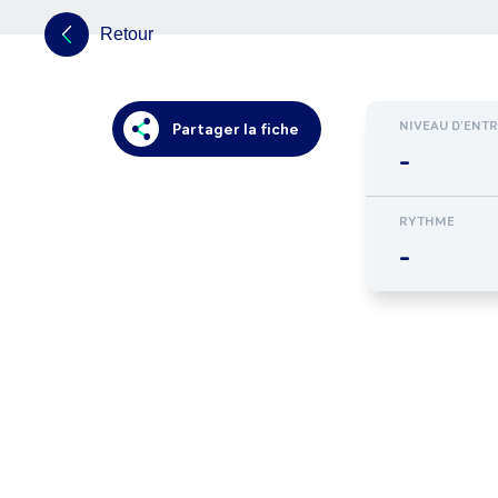
Retour
NIVEAU D'ENT
Partager la fiche
-
RYTHME
-