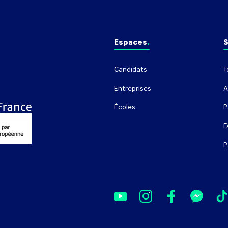
Espaces
S
Candidats
T
Entreprises
A
Écoles
P
F
P