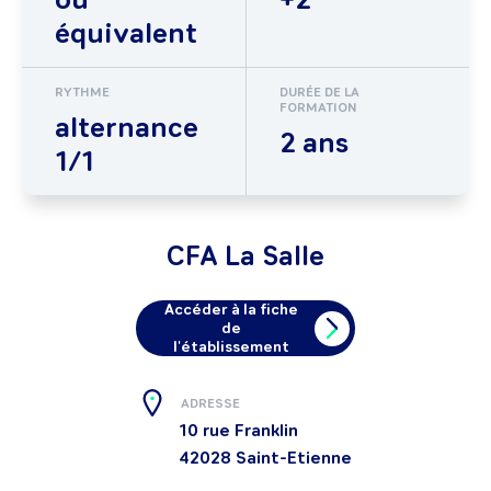
équivalent
RYTHME
DURÉE DE LA
FORMATION
alternance
2 ans
1/1
CFA La Salle
Accéder à la fiche
de
l'établissement
ADRESSE
10 rue Franklin
42028
Saint-Etienne