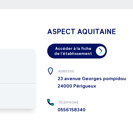
ASPECT AQUITAINE
Accéder à la fiche
de l'établissement
ADRESSE
23 avenue Georges pompidou
24000
Périgueux
TÉLÉPHONE
0556158340