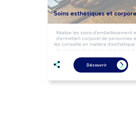
Soins esthétiques et corpore
Réalise les soins d'embellissement et
d'entretien corporel de personnes et
les conseille en matière d'esthétique 
de produits de beauté selon les règle
d'hygiène.

Peut encadrer une équipe ou diriger
Découvrir
une structure.