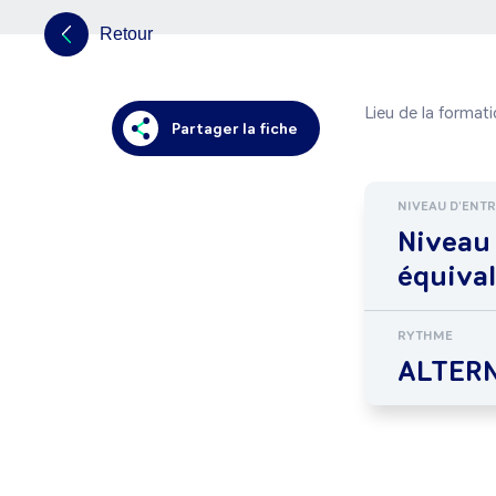
Retour
Lieu de la format
Partager la fiche
NIVEAU D'ENT
Niveau
équiva
RYTHME
ALTER