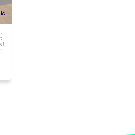
ls
 
 
et 
s 
 