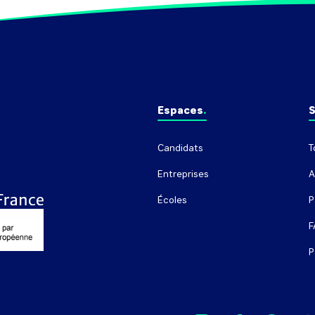
Espaces
S
Candidats
T
Entreprises
A
Écoles
P
F
P