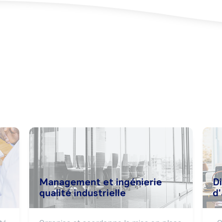
Management et ingénierie
Di
qualité industrielle
d'