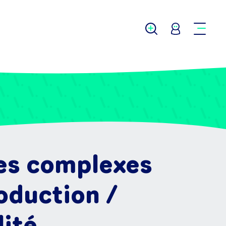
mes complexes
roduction /
ité