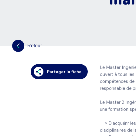
Retour
Le Master Ingénie
Partager la fiche
ouvert à tous les 
compétences de ma
responsable de pr
Le Master 2 Ingé
une formation spéc
    > D’acquérir les connaissances, méthodes et compétences actuelles dans les différents champs 
disciplinaires de 