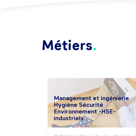
Métiers
Management et ingénierie
Hygiène Sécurité
Environnement -HSE-
industriels