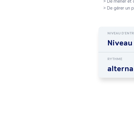
    > De mener et diriger une équipe de façon efficace et collaborative.

    > De gérer u
NIVEAU D'ENT
Niveau 
RYTHME
altern