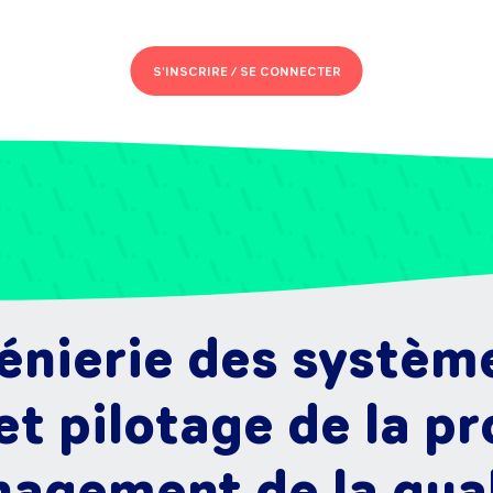
S'INSCRIRE /
SE CONNECTER
énierie des systè
et pilotage de la p
agement de la qual