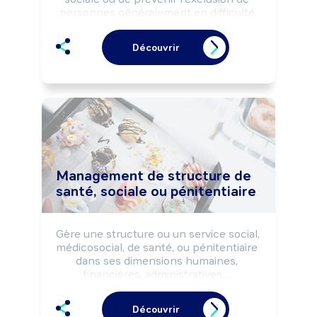
personnes généralement en difficulté.

Peut proposer un accompagnement 
éducatif sur la gestion de la vie 
Découvrir
quotidienne à des familles.
Management de structure de
santé, sociale ou pénitentiaire
Gère une structure ou un service social, 
médicosocial, de santé, ou pénitentiaire 
dans ses dimensions humaines, 
financières, administratives, ...

Coordonne les activités afin d'assurer la 
prise en charge des publics (patients, 
Découvrir
personnes en difficultés sociales, 