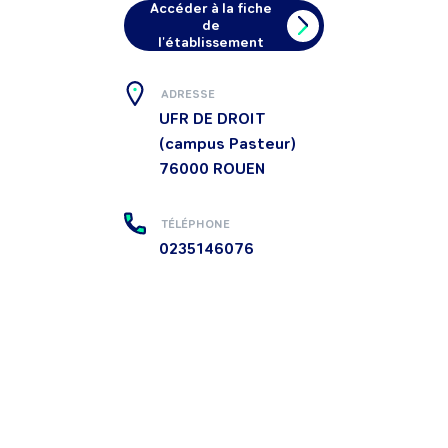
Accéder à la fiche
de
l'établissement
ADRESSE
UFR DE DROIT
(campus Pasteur)
76000
ROUEN
TÉLÉPHONE
0235146076