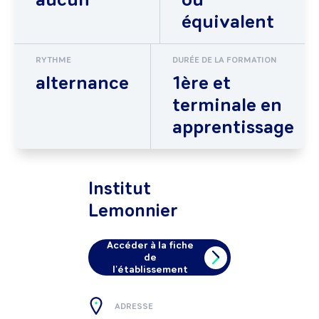
équivalent
RYTHME
DURÉE DE LA FORMATION
alternance
1ère et
terminale en
apprentissage
Institut
Lemonnier
Accéder à la fiche
de
l'établissement
ADRESSE