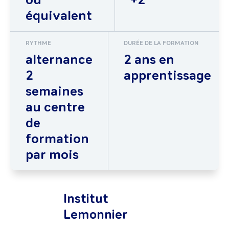
équivalent
RYTHME
DURÉE DE LA FORMATION
alternance
2 ans en
2
apprentissage
semaines
au centre
de
formation
par mois
Institut
Lemonnier