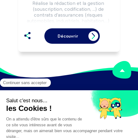
Réalise la rédaction et la gestion 
(souscription, codification, ...) de 
contrats d'assurances (risques 
automobiles, industriels, habitation,...) 
par référence à des contrats préétablis 
ou par adaptation de clauses-types, 
Découvrir
selon la règlementation de l'assurance.

Peut réaliser les appels de cotisations 
et contrôler leur encaissement.

Peut gérer des litiges et contentieux.
Mentions légales
Crédits