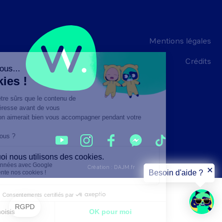
Mentions légales
Crédits
Création :
DAJM.fr
✕
Besoin d'aide ?