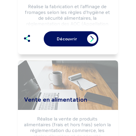
Réalise la fabrication et l'affinage de 
fromages selon les règles d'hygiène et 
de sécurité alimentaires, la 
réglementation des AOC (Appellation 
d'Origine Contrôlée) et les référentiels 
qualité de l'entreprise.

Découvrir
Peut effectuer des opérations de 
commercialisation des produits.

Peut coordonner une équipe ou gérer 
une entreprise (fromagerie, ...).
Vente en alimentation
Réalise la vente de produits 
alimentaires (frais et hors frais) selon la 
réglementation du commerce, les 