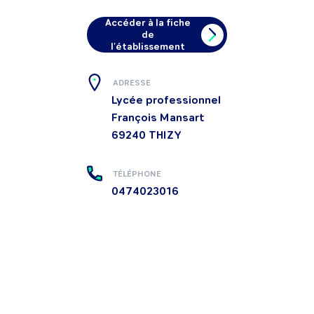
Accéder à la fiche
de
l'établissement
ADRESSE
Lycée professionnel
François Mansart
69240
THIZY
TÉLÉPHONE
0474023016