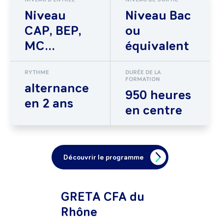
Niveau
Niveau Bac
CAP, BEP,
ou
MC...
équivalent
RYTHME
DURÉE DE LA
FORMATION
alternance
950 heures
en 2 ans
en centre
Découvrir le programme
GRETA CFA du
Rhône