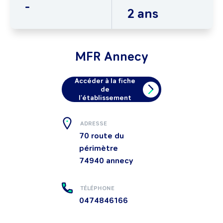
-
2 ans
MFR Annecy
Accéder à la fiche
de
l'établissement
ADRESSE
70 route du
périmètre
74940
annecy
TÉLÉPHONE
0474846166