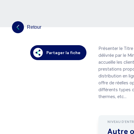
Retour
Présenter le Titre
Partager la fiche
délivrée par le Mi
accueille les clie
prestations propos
distribution en li
offre de réelles o
différents types 
thermes, etc...
NIVEAU D'ENT
Autre 