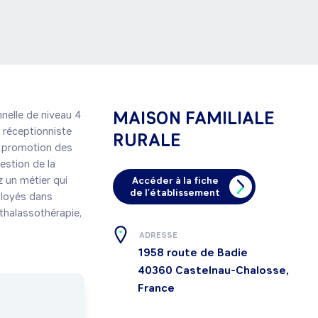
MAISON FAMILIALE
nelle de niveau 4 
 réceptionniste 
RURALE
a promotion des 
estion de la 
 un métier qui 
Accéder à la fiche
de l'établissement
ployés dans 
thalassothérapie, 
ADRESSE
1958 route de Badie
40360
Castelnau-Chalosse,
France