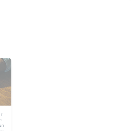
r 
, 
un 
r 