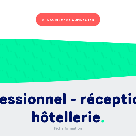
S'INSCRIRE /
SE CONNECTER
fessionnel - récepti
hôtellerie
Fiche formation