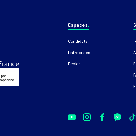
Espaces
S
Candidats
T
Entreprises
A
Écoles
P
F
P