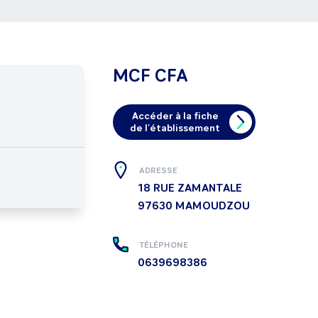
MCF CFA
Accéder à la fiche
de l'établissement
ADRESSE
18 RUE ZAMANTALE
97630
MAMOUDZOU
TÉLÉPHONE
0639698386