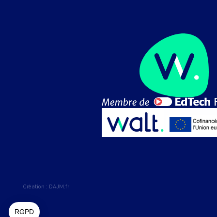
Création :
DAJM.fr