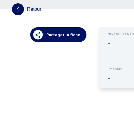
Retour
NIVEAU D'ENT
Partager la fiche
-
RYTHME
-